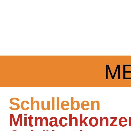
M
Schulleben
Mitmachkonzert