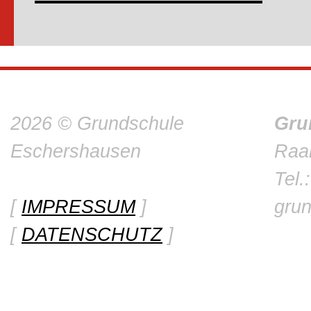
2026 © Grundschule
Gru
Eschershausen
Raa
Tel.
[
IMPRESSUM
]
gru
[
DATENSCHUTZ
]