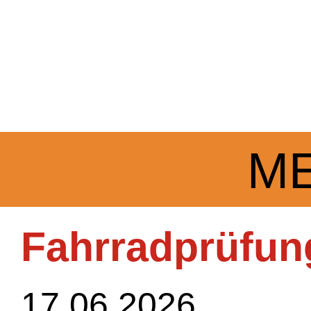
M
Fahrradprüfun
17.06.2026