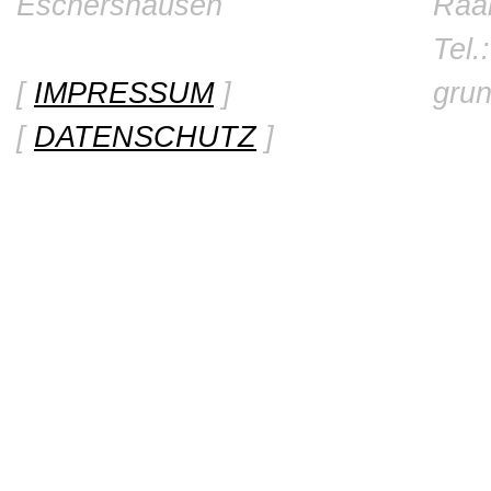
Eschershausen
Raa
Tel.
[
IMPRESSUM
]
gru
[
DATENSCHUTZ
]