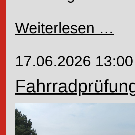
Weiterlesen …
Wenn
Profe
Dr.
17.06.2026 13:00
Dr.
Würfe
Fahrradprüfung
Schw
Nino
und
Zaube
Oho